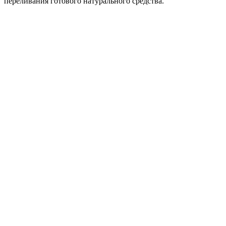
переливания готового натурального средства.