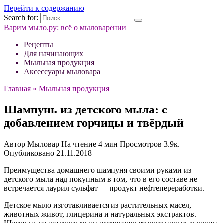
Перейти к содержанию
Search for:
Варим мыло.ру: всё о мыловарении
Рецепты
Для начинающих
Мыльная продукция
Аксессуары мыловара
Главная
»
Мыльная продукция
Шампунь из детского мыла: с
добавлением горчицы и твёрдый
Автор
Мыловар
На чтение
4 мин
Просмотров
3.9к.
Опубликовано
21.11.2018
Преимущества домашнего шампуня своими руками из
детского мыла над покупным в том, что в его составе не
встречается лаурил сульфат — продукт нефтепереработки.
Детское мыло изготавливается из растительных масел,
животных живот, глицерина и натуральных экстрактов.
Шампунь из детского мыла активизирует рост новых луковиц,